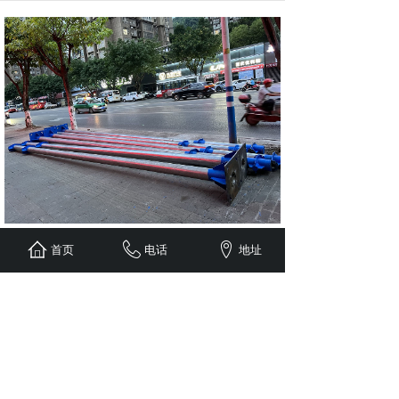
首页
电话
地址
上一个：
垃圾桶
下一个：
路标
Copyright@亿发厨具 版权所有
渝ICP备2022010711号
友情链接：
重庆杰森玻璃钢制品有限公司