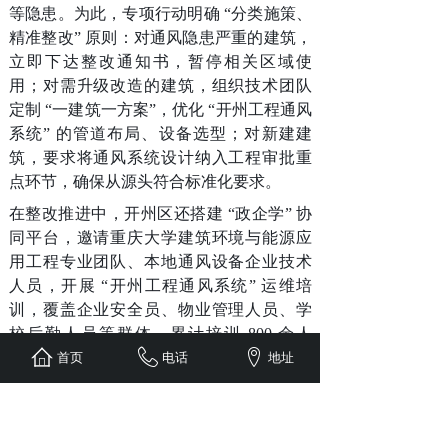
等隐患。为此，专项行动明确 “分类施策、
精准整改” 原则：对通风隐患严重的建筑，
立即下达整改通知书，暂停相关区域使
用；对需升级改造的建筑，组织技术团队
定制 “一建筑一方案”，优化 “开州工程通风
系统” 的管道布局、设备选型；对新建建
筑，要求将通风系统设计纳入工程审批重
点环节，确保从源头符合标准化要求。
在整改推进中，开州区还搭建 “政企学” 协
同平台，邀请重庆大学建筑环境与能源应
用工程专业团队、本地通风设备企业技术
人员，开展 “开州工程通风系统” 运维培
训，覆盖企业安全员、物业管理人员、学
校后勤人员等群体，累计培训 800 余人
次，内容包括设备日常检查、滤网更换、
首页
电话
地址
故障应急处理等实操技能。截至目前，全
区已完成 45 个公共建筑、28 家工业企业、
16 所学校的 “开州工程通风系统” 排查，发