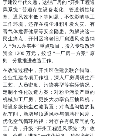
于建设年代久远，这些厂房的 “开州工程通
风系统” 普遍存在设备老化、管道锈蚀堵
塞、通风效率低下等问题，不仅影响职工
工作环境，还存在粉尘堆积引发火灾、有
害气体危害健康等安全隐患。为解决这一
民生痛点，开州区将老旧厂房通风改造纳
入 “为民办实事” 重点项目，投入专项改造
资金 1200 万元，按照 “一厂房一方案” 原
则，分批推进改造工作。
在改造过程中，开州区住建委联合街道、
企业组建专项工作组，深入厂房调研生产
工艺、人员密度、污染类型等实际情况，
定制个性化改造方案：对粉尘污染严重的
机械加工厂房，更换大功率负压抽风机，
增设多级粉尘过滤装置；对高温闷热的装
配车间，新增屋顶通风器与侧墙排风扇，
优化空气循环路径；对存在有机废气的化
工厂房，升级 “开州工程通风系统” 为 “收
集 + 处理 + 排放” 一体化设备，确保废气达