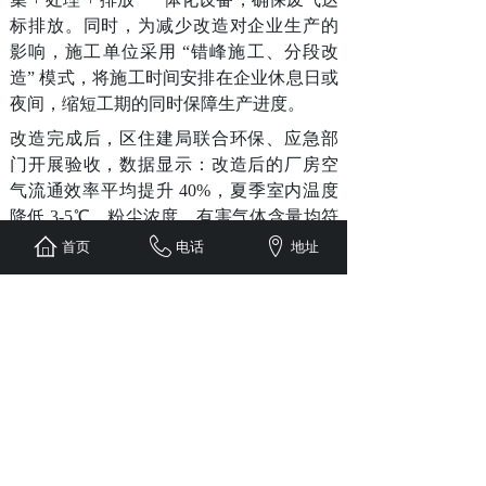
标排放。同时，为减少改造对企业生产的
影响，施工单位采用 “错峰施工、分段改
造” 模式，将施工时间安排在企业休息日或
夜间，缩短工期的同时保障生产进度。
改造完成后，区住建局联合环保、应急部
门开展验收，数据显示：改造后的厂房空
气流通效率平均提升 40%，夏季室内温度
降低 3-5℃，粉尘浓度、有害气体含量均符
合国家职业卫生标准，企业通风设备能耗
首页
电话
地址
平均下降 18%。此外，工作组还向企业员
工普及 “开州工程通风系统” 日常使用注意
事项，发放维护手册，确保系统长期发挥
作用。
下一步，开州计划 2026 年再推进 30 个老
旧厂房 “开州工程通风系统” 改造，持续改
善职工工作环境，为老旧工业企业焕新发
展注入动力。