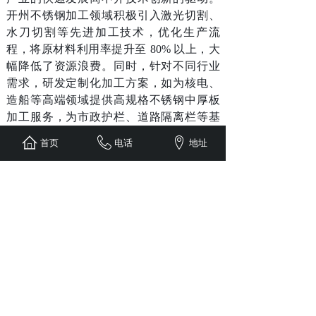
开州不锈钢加工领域积极引入激光切割、
水刀切割等先进加工技术，优化生产流
程，将原材料利用率提升至 80% 以上，大
幅降低了资源浪费。同时，针对不同行业
需求，研发定制化加工方案，如为核电、
造船等高端领域提供高规格不锈钢中厚板
加工服务，为市政护栏、道路隔离栏等基
建项目提供一体化加工安装解决方案，实
首页
电话
地址
现了从基础加工向高端定制的转型。
相关负责人表示，未来开州将持续强化不
锈钢加工产业的集群效应，进一步完善产
业链配套，推动加工技术与数字化、智能
化深度融合，助力渝东北制造业高质量发
展，让开州不锈钢加工成为区域产业名
片。