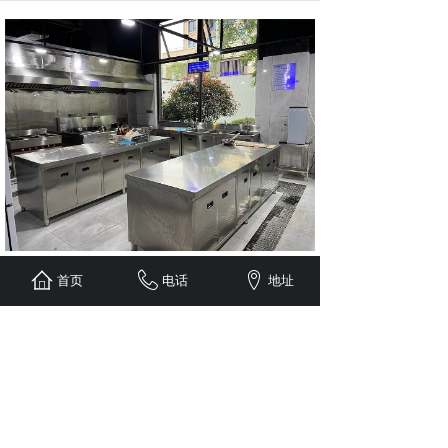
首页
电话
地址
上一个：
不锈钢灶具
下一个：
不锈钢灶具
Copyright@亿发厨具 版权所有
渝ICP备2022010711号
友情链接：
重庆杰森玻璃钢制品有限公司